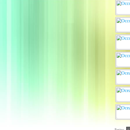
Pagina:
<