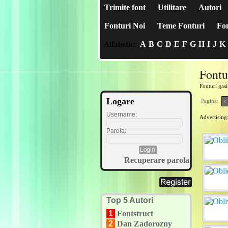
Trimite font
Utilitare
Autori
Fonturi Noi
Teme Fonturi
Fon
A
B
C
D
E
F
G
H
I
J
K
Alfabetic:
Fontu
Fonturi gas
Logare
Pagina:
<
Username:
Advertising
Parola:
Recuperare parola
Top 5 Autori
1
Fontstruct
2
Dan Zadorozny