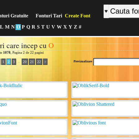
turi Gratuite
Fonturi Tari
Create Font
L
M
N
O
P
Q
R
S
T
U
V
W
X
Y
Z
#
ri care incep cu
O
ite
1078
, Pagina 2 de 22 pagini
..
Previzualizare
1
2
3
20
21
22
>
: