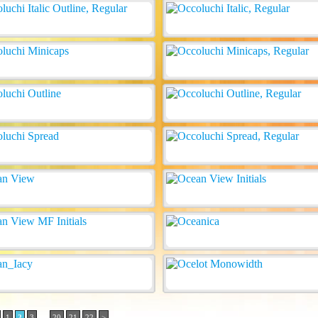
..
1
2
3
20
21
22
>