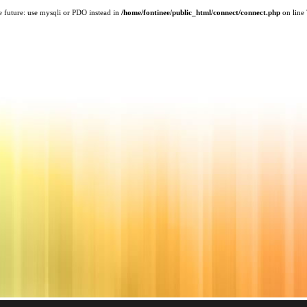
e future: use mysqli or PDO instead in
/home/fontinee/public_html/connect/connect.php
on line