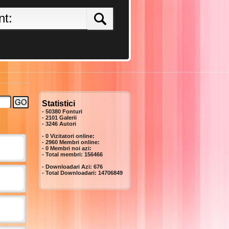
Statistici
- 50380 Fonturi
- 2101 Galerii
-
3246
Autori
- 0 Vizitatori online:
- 2960 Membri online:
-
0
Membri noi azi:
- Total membri:
156466
- Downloadari Azi:
676
- Total Downloadari:
14706849