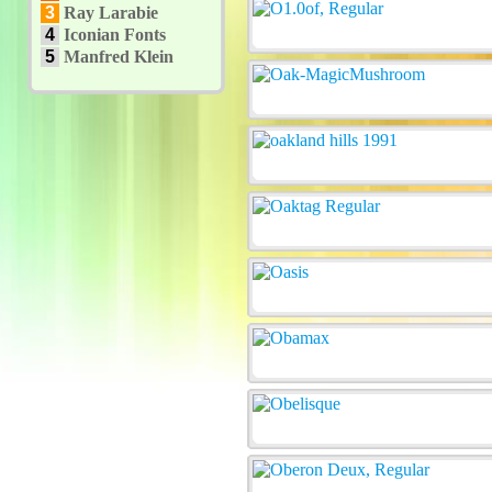
3
Ray Larabie
4
Iconian Fonts
5
Manfred Klein