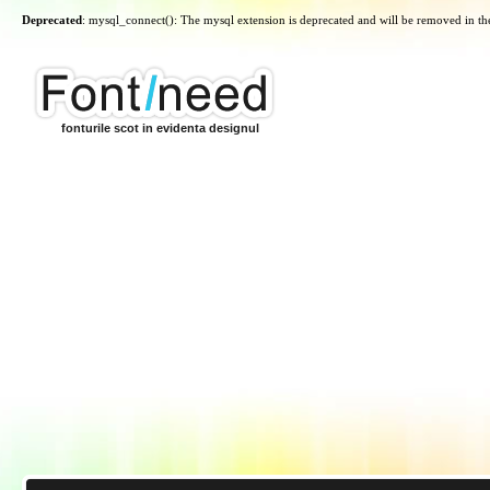
Deprecated
: mysql_connect(): The mysql extension is deprecated and will be removed in th
fonturile scot in evidenta designul