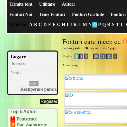
Trimite font
Utilitare
Autori
Fonturi Noi
Teme Fonturi
Fonturi Gratuite
Fonturi 
A
B
C
D
E
F
G
H
I
J
K
L
M
N
O
P
Q
R
S
T
U
Alfabetic:
Fonturi care incep cu
Fonturi gasite
1078
, Pagina 1 de 22 pagini
Logare
Pagina:
..
1
2
3
20
21
22
>
Username:
Advertising:
Parola:
Recuperare parola
Top 5 Autori
1
Fontstruct
2
Dan Zadorozny