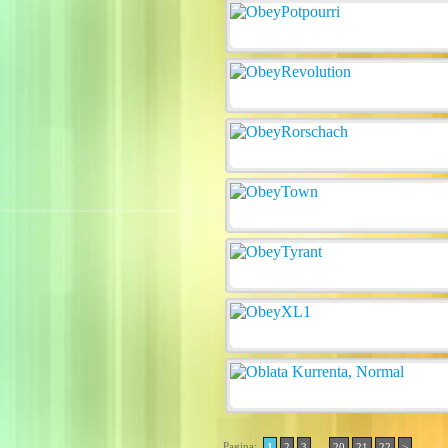
Pagina:
..
1
2
3
20
21
22
>