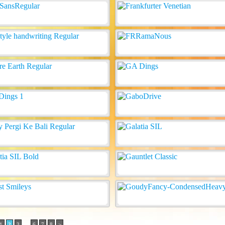
..
1
2
3
6
7
8
>