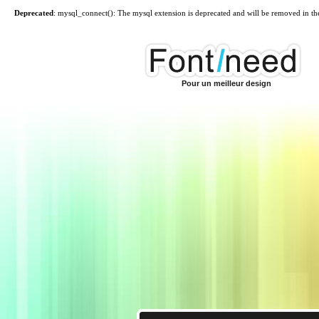
Deprecated
: mysql_connect(): The mysql extension is deprecated and will be removed in th
Pour un meilleur design