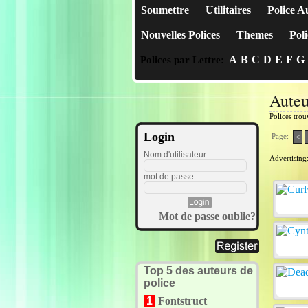
Soumettre
Utilitaires
Police A
Nouvelles Polices
Themes
Poli
A
B
C
D
E
F
G
Polices par Lettre:
Auteu
Polices tro
Login
Page:
<
Nom d'utilisateur:
Advertising
mot de passe:
Mot de passe oublie?
Top 5 des auteurs de
police
1
Fontstruct