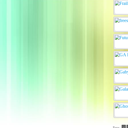
Page:
<