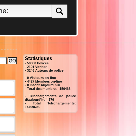
Statistiques
- 50380 Polices
- 2101 Vitrines
-
3246
Auteurs de police
- 0 Visiteurs on-line
- 4427 Membres on-line
-
0
Inscrit Aujourd'hui
- Total des membres:
156466
- Telechargements de police
d\aujourd\hui:
176
- Total Telechargements:
14709605