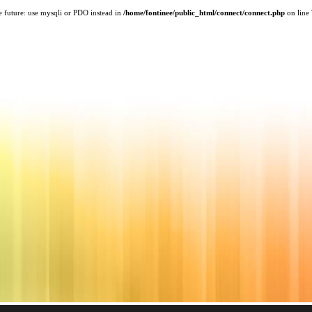
e future: use mysqli or PDO instead in
/home/fontinee/public_html/connect/connect.php
on line