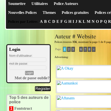
Soumettre
Utilitaires
Police Auteurs
Nouvelles Polices
Themes
Polices gratuites
Polices ce
A
B
C
D
E
F
G
H
I
J
K
L
M
N
O
P
Q
R
Polices par Lettre:
Auteur # Website
Polices trouves
356
, montrant la page 1 de 8 pag
Login
Page:
..
1
2
3
6
7
8
>
Nom d'utilisateur:
Advertising:
mot de passe:
Mot de passe oublie?
Top 5 des auteurs de
police
1
Fontstruct