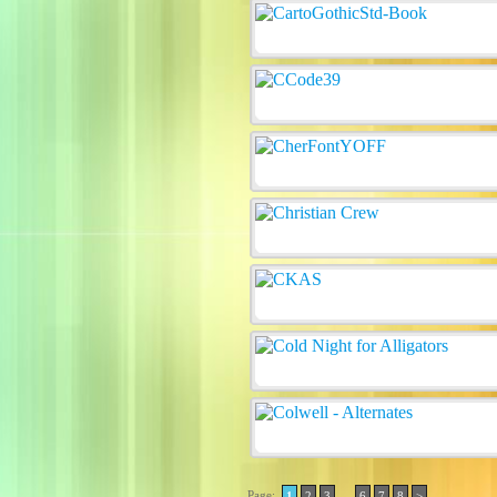
Page:
..
1
2
3
6
7
8
>