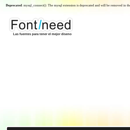
Deprecated
: mysql_connect(): The mysql extension is deprecated and will be removed in th
Las fuentes para tener el mejor diseno