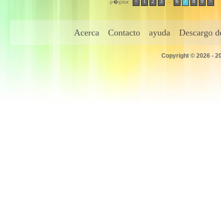
..
<
1
2
3
6
7
8
9
>
p�gina:
Acerca
Contacto
ayuda
Descargo de
Copyright © 2026 - 