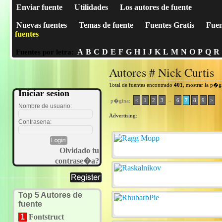
Enviar fuente
Utilidades
Los autores de fuente
Nuevas fuentes
Temas de fuente
Fuentes Gratis
Fuen
fuentes
A
B
C
D
E
F
G
H
I
J
K
L
M
N
O
P
Q
R
Fuentes por letra:
Autores # Nick Curtis
Total de fuentes encontrado
401
, mostrar la p�g
Iniciar sesion
..
<
1
2
3
6
7
8
9
>
p�gina:
Nombre de usuario:
Advertising:
Contrasena:
Olvidado tu
contrase�a?
Top 5 Autores de
fuente
1
Fontstruct