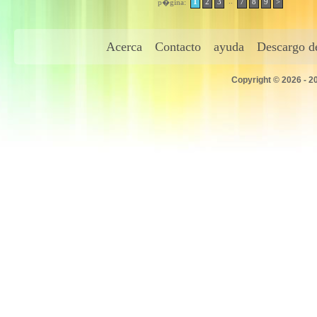
..
1
2
3
7
8
9
>
p�gina:
Acerca
Contacto
ayuda
Descargo de
Copyright © 2026 - 