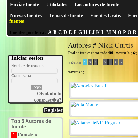
Enviar fuente
Utilidades
Los autores de fuente
Nuevas fuentes
Temas de fuente
Fuentes Gratis
Fuen
fuentes
A
B
C
D
E
F
G
H
I
J
K
L
M
N
O
P
Q
R
Fuentes por letra:
Autores # Nick Curtis
Total de fuentes encontrado
401
, mostrar la p�g
Iniciar sesion
..
1
2
3
7
8
9
>
p�gina:
Nombre de usuario:
Advertising:
Contrasena:
Olvidado tu
contrase�a?
Top 5 Autores de
fuente
1
Fontstruct