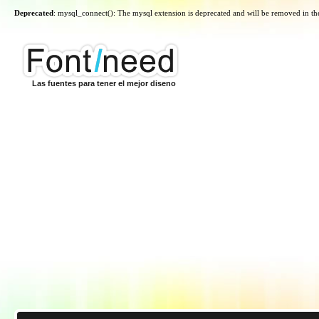
Deprecated
: mysql_connect(): The mysql extension is deprecated and will be removed in th
Las fuentes para tener el mejor diseno