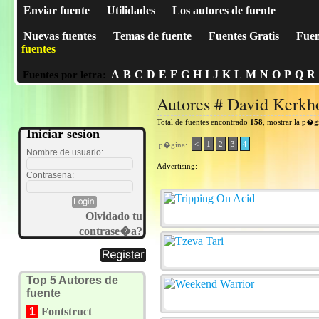
Enviar fuente
Utilidades
Los autores de fuente
Nuevas fuentes
Temas de fuente
Fuentes Gratis
Fuen
fuentes
A
B
C
D
E
F
G
H
I
J
K
L
M
N
O
P
Q
R
Fuentes por letra:
Autores # David Kerkh
Total de fuentes encontrado
158
, mostrar la p�g
Iniciar sesion
<
1
2
3
4
p�gina:
Nombre de usuario:
Advertising:
Contrasena:
Olvidado tu
contrase�a?
Top 5 Autores de
fuente
1
Fontstruct