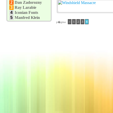
2
Dan Zadorozny
3
Ray Larabie
4
Iconian Fonts
5
Manfred Klein
<
1
2
3
4
p�gina: