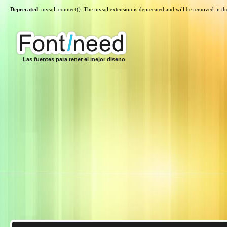
Deprecated
: mysql_connect(): The mysql extension is deprecated and will be removed in th
Las fuentes para tener el mejor diseno