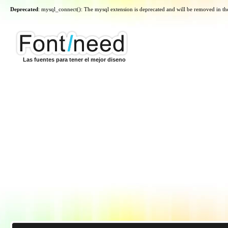
Deprecated
: mysql_connect(): The mysql extension is deprecated and will be removed in th
Las fuentes para tener el mejor diseno