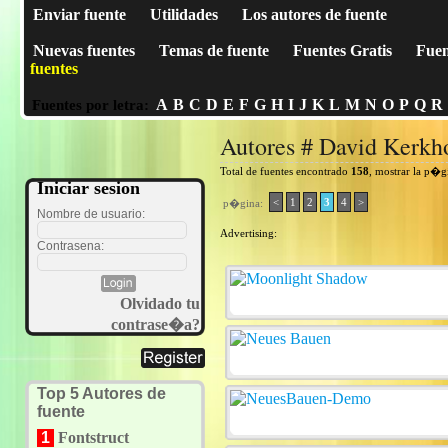
Enviar fuente
Utilidades
Los autores de fuente
Nuevas fuentes
Temas de fuente
Fuentes Gratis
Fuen
fuentes
A
B
C
D
E
F
G
H
I
J
K
L
M
N
O
P
Q
R
Fuentes por letra:
Autores # David Kerkh
Total de fuentes encontrado
158
, mostrar la p�g
Iniciar sesion
<
1
2
3
4
>
p�gina:
Nombre de usuario:
Advertising:
Contrasena:
Olvidado tu
contrase�a?
Top 5 Autores de
fuente
1
Fontstruct