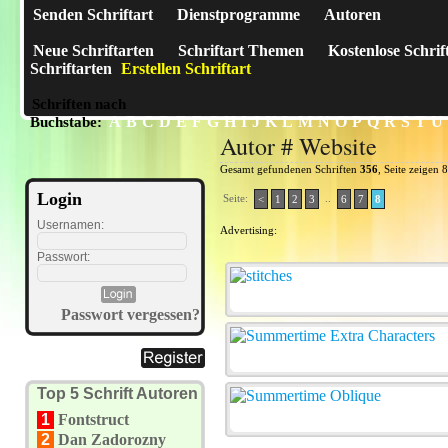
Senden Schriftart
Dienstprogramme
Autoren
Neue Schriftarten
Schriftart Themen
Kostenlose Schrif
Schriftarten
Erstellen Schriftart
Schriften nach
A
B
C
D
E
F
G
H
I
J
K
L
M
N
O
P
Q
R
S
T
U
Buchstabe:
Autor # Website
Gesamt gefundenen Schriften
356
, Seite zeigen 
Login
Seite:
..
<
1
2
3
6
7
8
Usernamen:
Advertising:
Passwort:
Passwort vergessen?
Top 5 Schrift Autoren
1
Fontstruct
2
Dan Zadorozny