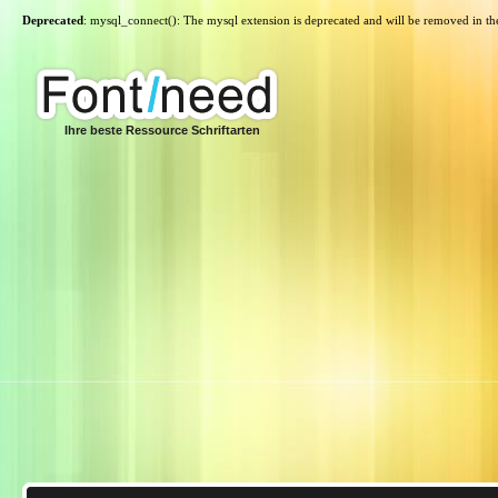
Deprecated
: mysql_connect(): The mysql extension is deprecated and will be removed in th
Ihre beste Ressource Schriftarten