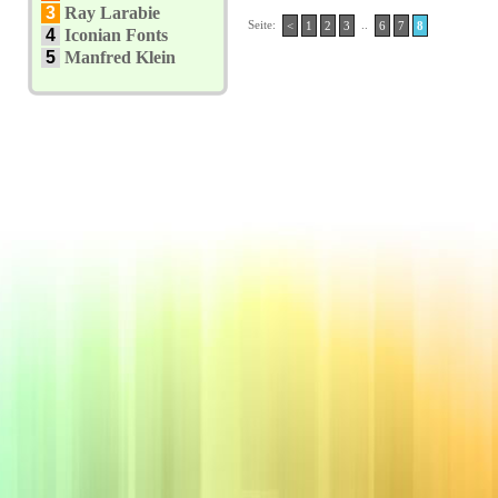
3
Ray Larabie
Seite:
..
<
1
2
3
6
7
8
4
Iconian Fonts
5
Manfred Klein