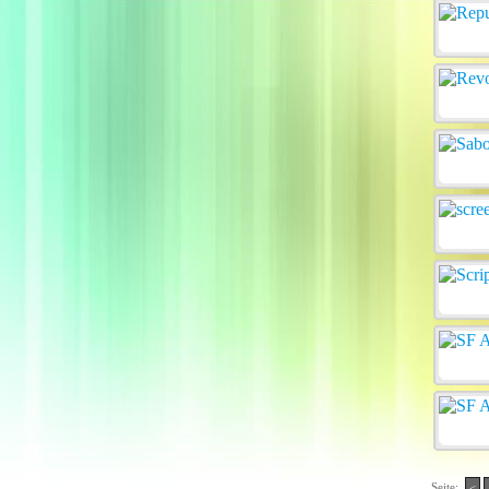
Seite:
<