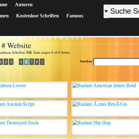
mme
Autoren
emen
Kostenlose Schriften
Famous
K
L
M
N
O
P
Q
R
S
T
U
V
W
X
Y
Z
#
 # Website
undenen Schriften
356
, Seite zeigen 6 of 8 Seiten
..
Vorschau
1
2
3
5
6
7
8
>
: