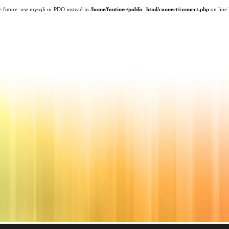
e future: use mysqli or PDO instead in
/home/fontinee/public_html/connect/connect.php
on line