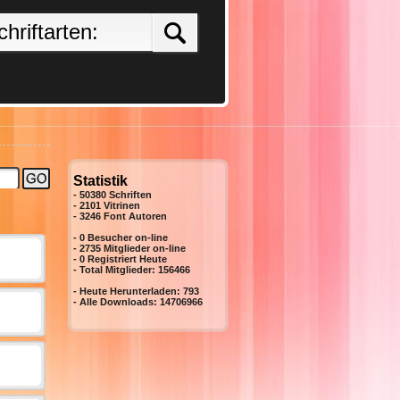
Statistik
- 50380 Schriften
- 2101 Vitrinen
-
3246
Font Autoren
- 0 Besucher on-line
- 2735 Mitglieder on-line
-
0
Registriert Heute
- Total Mitglieder:
156466
- Heute Herunterladen:
793
- Alle Downloads:
14706966