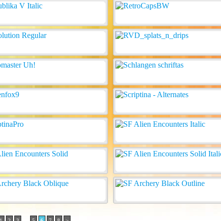
..
1
2
3
5
6
7
8
>