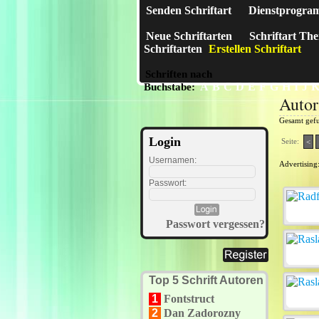
Senden Schriftart
Dienstprogra
Neue Schriftarten
Schriftart Th
Schriftarten
Erstellen Schriftart
Schriften nach
A
B
C
D
E
F
G
H
I
J
Buchstabe:
Autor
Gesamt gef
Login
Seite:
<
Usernamen:
Advertising
Passwort:
Passwort vergessen?
Top 5 Schrift Autoren
1
Fontstruct
2
Dan Zadorozny