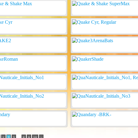
..
1
2
3
8
9
10
>