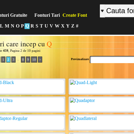
turi Gratuite
Fonturi Tari
Create Font
L
M
N
O
P
Q
R
S
T
U
V
W
X
Y
Z
#
ri care incep cu
Q
ite
459
, Pagina 2 de 10 pagini
..
Previzualizare
1
2
3
8
9
10
>
: