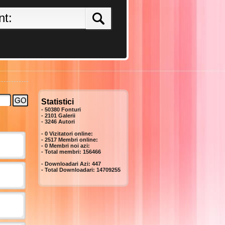
Statistici
- 50380 Fonturi
- 2101 Galerii
-
3246
Autori
- 0 Vizitatori online:
- 2517 Membri online:
-
0
Membri noi azi:
- Total membri:
156466
- Downloadari Azi:
447
- Total Downloadari:
14709255