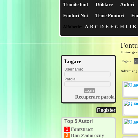
Trimite font
Utilitare
Autori
Fonturi Noi
Teme Fonturi
Fon
A
B
C
D
E
F
G
H
I
J
K
Alfabetic:
Fontu
Fonturi gas
Logare
Pagina:
<
Username:
Advertising
Parola:
Recuperare parola
Top 5 Autori
1
Fontstruct
2
Dan Zadorozny