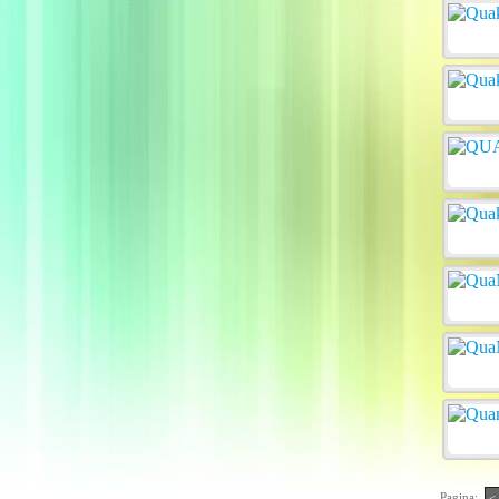
Pagina:
<