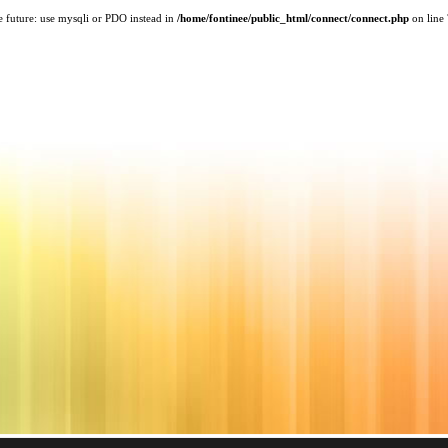
e future: use mysqli or PDO instead in
/home/fontinee/public_html/connect/connect.php
on line