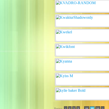
Pagina:
..
<
1
2
3
48
49
50
>