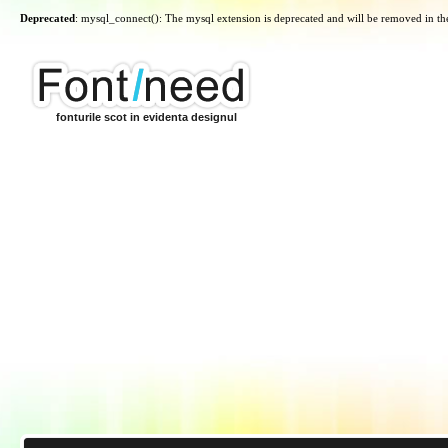
Deprecated
: mysql_connect(): The mysql extension is deprecated and will be removed in th
fonturile scot in evidenta designul