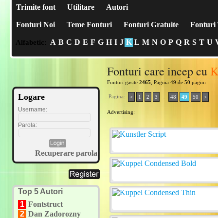
Trimite font
Utilitare
Autori
Fonturi Noi
Teme Fonturi
Fonturi Gratuite
Fonturi 
A
B
C
D
E
F
G
H
I
J
K
L
M
N
O
P
Q
R
S
T
U
Alfabetic:
Fonturi care incep cu
Fonturi gasite
2465
, Pagina 49 de 50 pagini
Logare
Pagina:
..
<
1
2
3
48
49
50
>
Username:
Advertising:
Parola:
Recuperare parola
Top 5 Autori
1
Fontstruct
2
Dan Zadorozny