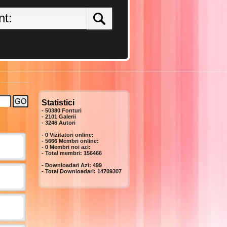
Statistici
- 50380 Fonturi
- 2101 Galerii
-
3246
Autori
- 0 Vizitatori online:
- 5666 Membri online:
-
0
Membri noi azi:
- Total membri:
156466
- Downloadari Azi:
499
- Total Downloadari:
14709307