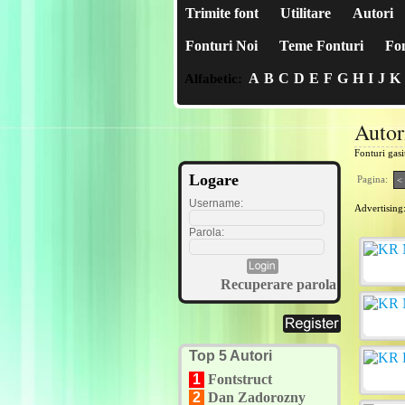
Trimite font
Utilitare
Autori
Fonturi Noi
Teme Fonturi
Fon
A
B
C
D
E
F
G
H
I
J
K
Alfabetic:
Autor
Fonturi gas
Logare
Pagina:
<
Username:
Advertising
Parola:
Recuperare parola
Top 5 Autori
1
Fontstruct
2
Dan Zadorozny