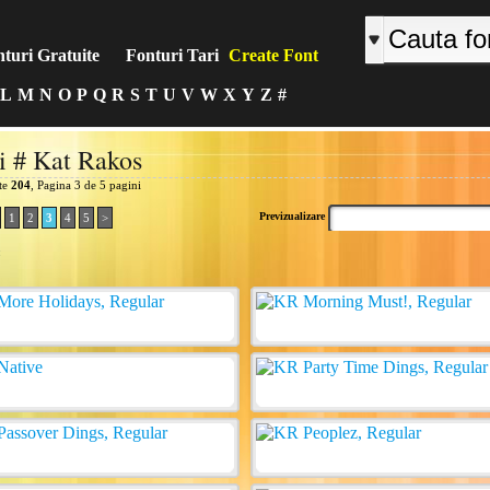
turi Gratuite
Fonturi Tari
Create Font
L
M
N
O
P
Q
R
S
T
U
V
W
X
Y
Z
#
i # Kat Rakos
ite
204
, Pagina 3 de 5 pagini
Previzualizare
1
2
3
4
5
>
: