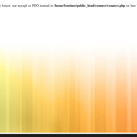
e future: use mysqli or PDO instead in
/home/fontinee/public_html/connect/connect.php
on line