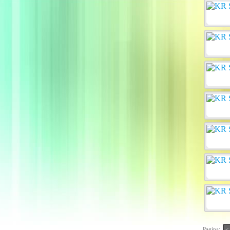
Pagina:
<