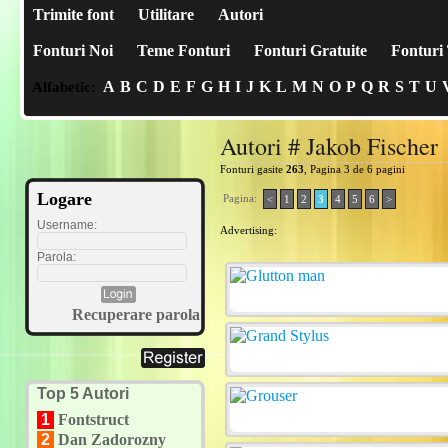
Trimite font
Utilitare
Autori
Fonturi Noi
Teme Fonturi
Fonturi Gratuite
Fonturi 
A
B
C
D
E
F
G
H
I
J
K
L
M
N
O
P
Q
R
S
T
U
Alfabetic:
Autori # Jakob Fischer
Fonturi gasite
263
, Pagina 3 de 6 pagini
Logare
Pagina:
<
1
2
3
4
5
6
>
Username:
Advertising:
Parola:
Recuperare parola
Top 5 Autori
1
Fontstruct
2
Dan Zadorozny