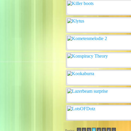
Pagina:
<
1
2
3
4
5
6
>