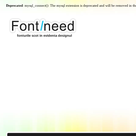
Deprecated
: mysql_connect(): The mysql extension is deprecated and will be removed in th
fonturile scot in evidenta designul