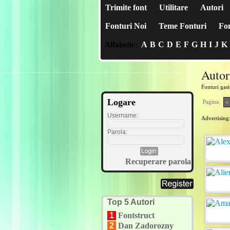
Trimite font
Utilitare
Autori
Fonturi Noi
Teme Fonturi
Fon
A
B
C
D
E
F
G
H
I
J
K
Alfabetic:
Autor
Fonturi gas
Logare
Pagina:
<
Username:
Advertising
Parola:
Recuperare parola
Top 5 Autori
1
Fontstruct
2
Dan Zadorozny