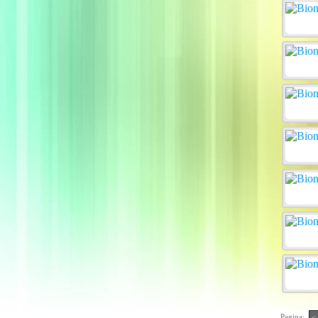
Pagina:
<