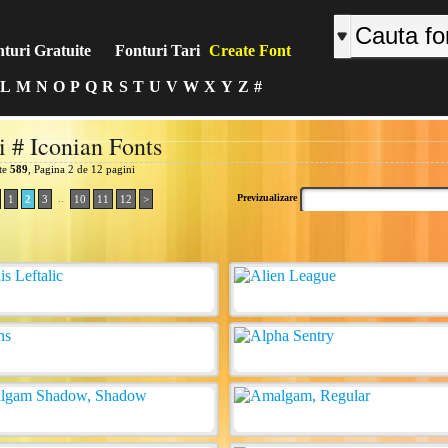
turi Gratuite
Fonturi Tari
Create Font
L
M
N
O
P
Q
R
S
T
U
V
W
X
Y
Z
#
i # Iconian Fonts
ite
589
, Pagina 2 de 12 pagini
..
Previzualizare
1
2
3
10
11
12
>
: