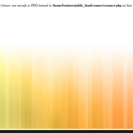
e future: use mysqli or PDO instead in
/home/fontinee/public_html/connect/connect.php
on line