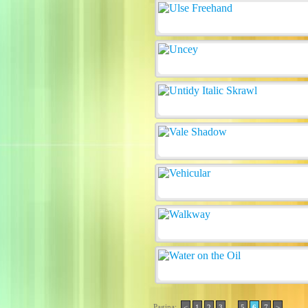
Pagina:
..
<
1
2
3
5
6
7
>