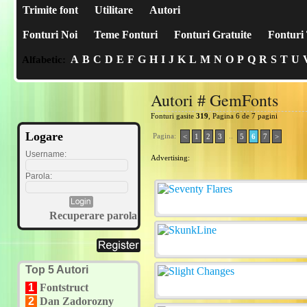
Trimite font
Utilitare
Autori
Fonturi Noi
Teme Fonturi
Fonturi Gratuite
Fonturi 
A
B
C
D
E
F
G
H
I
J
K
L
M
N
O
P
Q
R
S
T
U
Alfabetic:
Autori # GemFonts
Fonturi gasite
319
, Pagina 6 de 7 pagini
Logare
Pagina:
..
<
1
2
3
5
6
7
>
Username:
Advertising:
Parola:
Recuperare parola
Top 5 Autori
1
Fontstruct
2
Dan Zadorozny