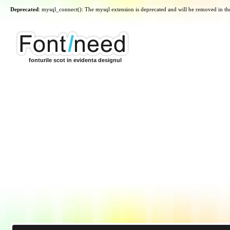
Deprecated
: mysql_connect(): The mysql extension is deprecated and will be removed in th
fonturile scot in evidenta designul