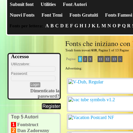
Submit font
Utilities
Font Autori
Nuovi Fonts
Font Temi
Fonts Gratuiti
Fonts Famosi
A
B
C
D
E
F
G
H
I
J
K
L
M
N
O
P
Q
R
Fonts per lettera:
Fonts che iniziano con
Totali fonts trovati
610
, Pagina 1 of 13 Pagine
Accesso
Pagina:
..
1
2
3
11
12
13
>
Utilizzatore:
Advertising:
Password:
Dimenticato la
password?
Top 5 Autori
1
Fontstruct
2
Dan Zadorozny