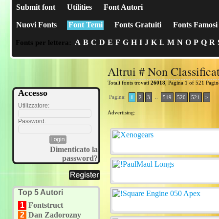
Submit font
Utilities
Font Autori
Nuovi Fonts
Font Temi
Fonts Gratuiti
Fonts Famosi
A
B
C
D
E
F
G
H
I
J
K
L
M
N
O
P
Q
R
Fonts per lettera:
Altrui # Non Classifica
Totali fonts trovati
26018
, Pagina 1 of 521 Pagin
Accesso
Pagina:
..
1
2
3
519
520
521
>
Utilizzatore:
Advertising:
Password:
Dimenticato la
password?
Top 5 Autori
1
Fontstruct
2
Dan Zadorozny