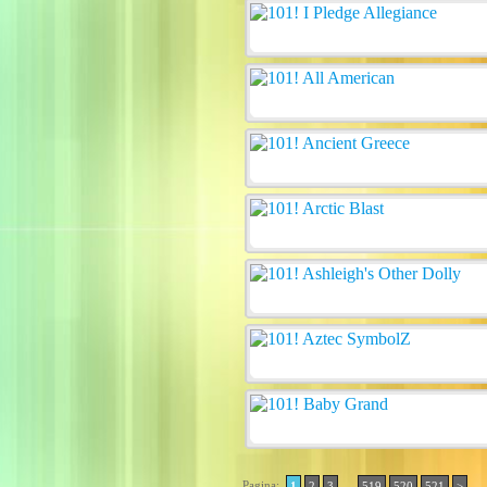
Pagina:
..
1
2
3
519
520
521
>