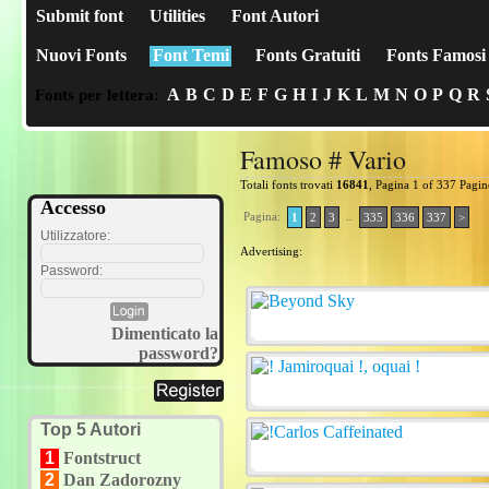
Submit font
Utilities
Font Autori
Nuovi Fonts
Font Temi
Fonts Gratuiti
Fonts Famosi
A
B
C
D
E
F
G
H
I
J
K
L
M
N
O
P
Q
R
Fonts per lettera:
Famoso # Vario
Totali fonts trovati
16841
, Pagina 1 of 337 Pagin
Accesso
Pagina:
..
1
2
3
335
336
337
>
Utilizzatore:
Advertising:
Password:
Dimenticato la
password?
Top 5 Autori
1
Fontstruct
2
Dan Zadorozny