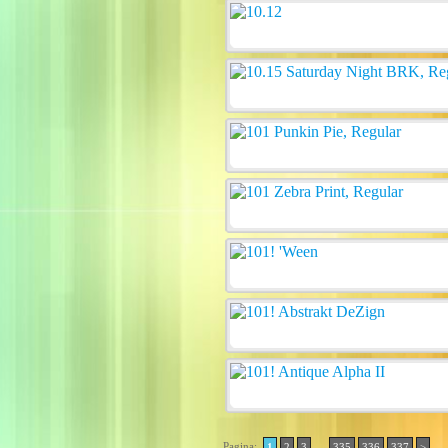
Pagina:
..
1
2
3
335
336
337
>