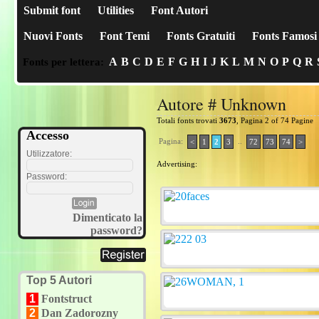
Submit font
Utilities
Font Autori
Nuovi Fonts
Font Temi
Fonts Gratuiti
Fonts Famosi
A
B
C
D
E
F
G
H
I
J
K
L
M
N
O
P
Q
R
Fonts per lettera:
Autore # Unknown
Totali fonts trovati
3673
, Pagina 2 of 74 Pagine
Accesso
Pagina:
..
<
1
2
3
72
73
74
>
Utilizzatore:
Advertising:
Password:
Dimenticato la
password?
Top 5 Autori
1
Fontstruct
2
Dan Zadorozny