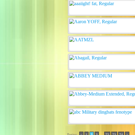
Pagina:
..
<
1
2
3
72
73
74
>