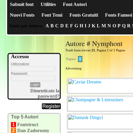
Submit font
Utilities
Font Autori
Nuovi Fonts
Font Temi
Fonts Gratuiti
Fonts Famosi
A
B
C
D
E
F
G
H
I
J
K
L
M
N
O
P
Q
R
Fonts per lettera:
Autore # Nymphont
Totali fonts trovati
21
, Pagina 1 of 1 Pagine
Accesso
Pagina:
1
Utilizzatore:
Advertising:
Password:
Dimenticato la
password?
Top 5 Autori
1
Fontstruct
2
Dan Zadorozny