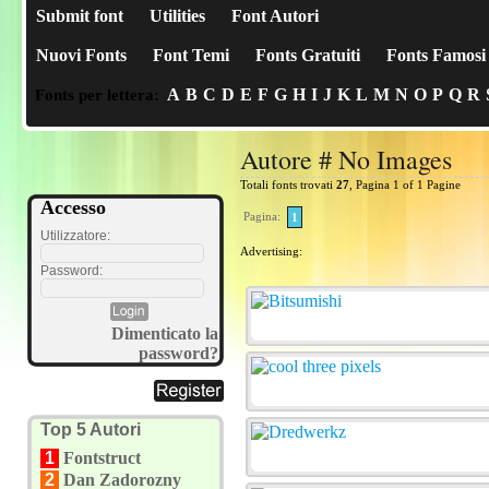
Submit font
Utilities
Font Autori
Nuovi Fonts
Font Temi
Fonts Gratuiti
Fonts Famosi
A
B
C
D
E
F
G
H
I
J
K
L
M
N
O
P
Q
R
Fonts per lettera:
Autore # No Images
Totali fonts trovati
27
, Pagina 1 of 1 Pagine
Accesso
Pagina:
1
Utilizzatore:
Advertising:
Password:
Dimenticato la
password?
Top 5 Autori
1
Fontstruct
2
Dan Zadorozny