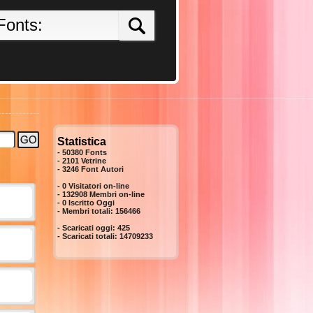
Statistica
- 50380 Fonts
- 2101 Vetrine
-
3246
Font Autori
- 0 Visitatori on-line
- 132908 Membri on-line
-
0
Iscritto Oggi
- Membri totali:
156466
- Scaricati oggi:
425
- Scaricati totali:
14709233