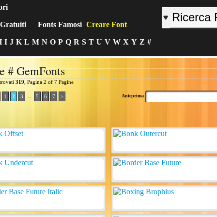
ori
Gratuiti
Fonts Famosi
Creare Font
H
I
J
K
L
M
N
O
P
Q
R
S
T
U
V
W
X
Y
Z
#
e # GemFonts
 trovati
319
, Pagina 2 of 7 Pagine
..
Anteprima
1
2
3
5
6
7
>
: