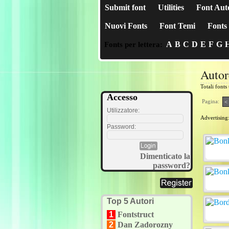
Submit font
Utilities
Font Aut
Nuovi Fonts
Font Temi
Fonts 
A
B
C
D
E
F
G
Fonts per lettera:
Autor
Totali fonts
Accesso
Pagina:
<
Utilizzatore:
Advertising
Password:
Dimenticato la
password?
Top 5 Autori
1
Fontstruct
2
Dan Zadorozny