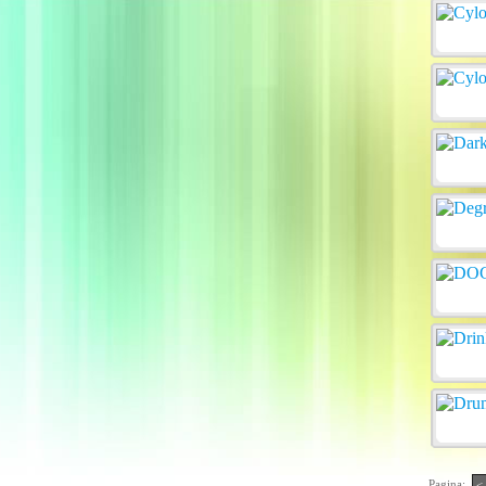
Pagina:
<