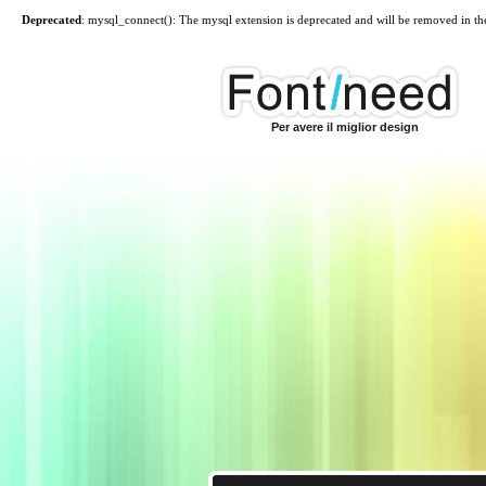
Deprecated
: mysql_connect(): The mysql extension is deprecated and will be removed in th
Per avere il miglior design