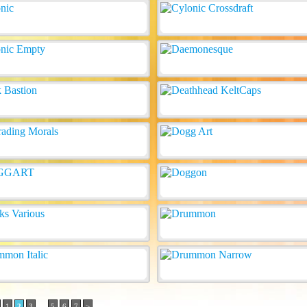
..
1
2
3
5
6
7
>