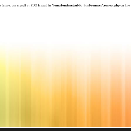
e future: use mysqli or PDO instead in
/home/fontinee/public_html/connect/connect.php
on line