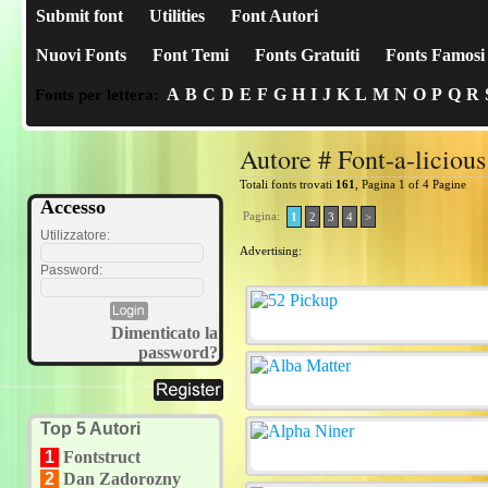
Submit font
Utilities
Font Autori
Nuovi Fonts
Font Temi
Fonts Gratuiti
Fonts Famosi
A
B
C
D
E
F
G
H
I
J
K
L
M
N
O
P
Q
R
Fonts per lettera:
Autore # Font-a-licious
Totali fonts trovati
161
, Pagina 1 of 4 Pagine
Accesso
Pagina:
1
2
3
4
>
Utilizzatore:
Advertising:
Password:
Dimenticato la
password?
Top 5 Autori
1
Fontstruct
2
Dan Zadorozny