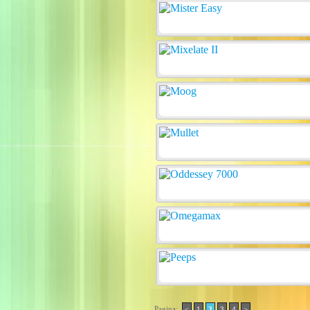
Pagina:
<
1
2
3
4
>