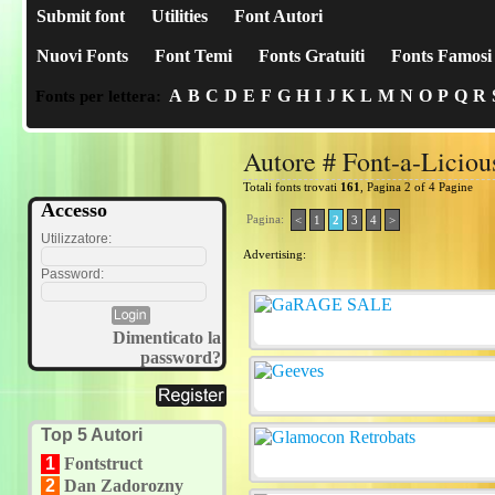
Submit font
Utilities
Font Autori
Nuovi Fonts
Font Temi
Fonts Gratuiti
Fonts Famosi
A
B
C
D
E
F
G
H
I
J
K
L
M
N
O
P
Q
R
Fonts per lettera:
Autore # Font-a-Liciou
Totali fonts trovati
161
, Pagina 2 of 4 Pagine
Accesso
Pagina:
<
1
2
3
4
>
Utilizzatore:
Advertising:
Password:
Dimenticato la
password?
Top 5 Autori
1
Fontstruct
2
Dan Zadorozny