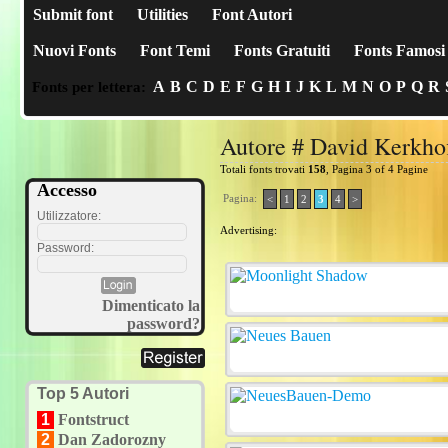
Submit font
Utilities
Font Autori
Nuovi Fonts
Font Temi
Fonts Gratuiti
Fonts Famosi
A
B
C
D
E
F
G
H
I
J
K
L
M
N
O
P
Q
R
Fonts per lettera:
Autore # David Kerkho
Totali fonts trovati
158
, Pagina 3 of 4 Pagine
Accesso
Pagina:
<
1
2
3
4
>
Utilizzatore:
Advertising:
Password:
Dimenticato la
password?
Top 5 Autori
1
Fontstruct
2
Dan Zadorozny