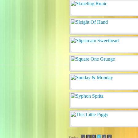
Pagina:
<
1
2
3
4
>