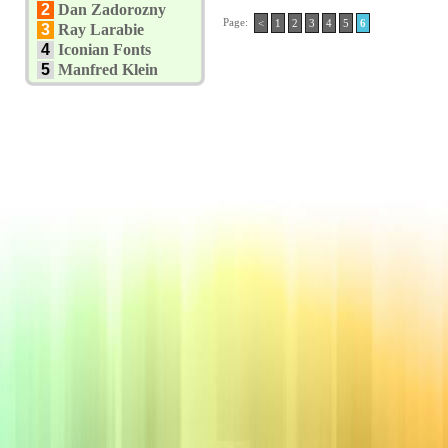
2
Dan Zadorozny
Page:
<
1
2
3
4
5
6
3
Ray Larabie
4
Iconian Fonts
5
Manfred Klein