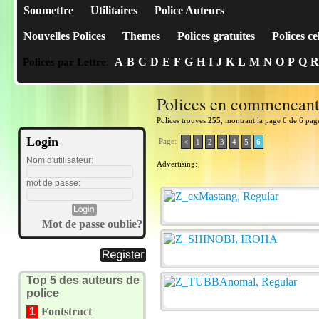
Soumettre
Utilitaires
Police Auteurs
Nouvelles Polices
Themes
Polices gratuites
Polices ce
A
B
C
D
E
F
G
H
I
J
K
L
M
N
O
P
Q
R
Polices par Lettre:
Polices en commencan
Polices trouves
255
, montrant la page 6 de 6 pag
Login
Page:
<
1
2
3
4
5
6
Nom d'utilisateur:
Advertising:
mot de passe:
Mot de passe oublie?
Top 5 des auteurs de
police
1
Fontstruct