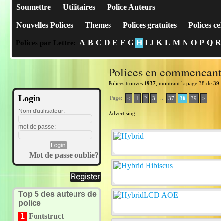
Soumettre
Utilitaires
Police Auteurs
Nouvelles Polices
Themes
Polices gratuites
Polices ce
A
B
C
D
E
F
G
H
I
J
K
L
M
N
O
P
Q
R
Polices par Lettre:
Polices en commencan
Polices trouves
1937
, montrant la page 38 de 39
Login
Page:
..
<
1
2
3
37
38
39
>
Nom d'utilisateur:
Advertising:
mot de passe:
Mot de passe oublie?
Top 5 des auteurs de
police
1
Fontstruct