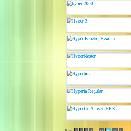
Page:
..
<
1
2
3
37
38
39
>