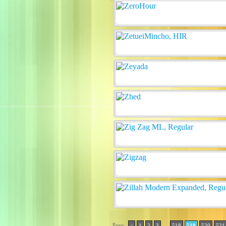
Page:
..
<
1
2
3
518
519
520
521