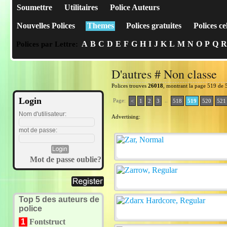
Soumettre
Utilitaires
Police Auteurs
Nouvelles Polices
Themes
Polices gratuites
Polices ce
A
B
C
D
E
F
G
H
I
J
K
L
M
N
O
P
Q
R
Polices par Lettre:
D'autres # Non classe
Polices trouves
26018
, montrant la page 519 de 
Login
Page:
..
<
1
2
3
518
519
520
521
Nom d'utilisateur:
Advertising:
mot de passe:
Mot de passe oublie?
Top 5 des auteurs de
police
1
Fontstruct