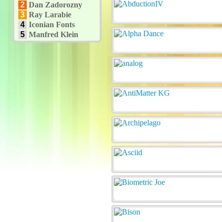
2
Dan Zadorozny
3
Ray Larabie
4
Iconian Fonts
5
Manfred Klein