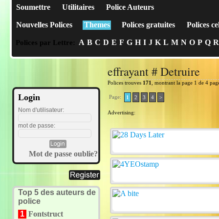
Soumettre
Utilitaires
Police Auteurs
Nouvelles Polices
Themes
Polices gratuites
Polices ce
A
B
C
D
E
F
G
H
I
J
K
L
M
N
O
P
Q
R
Polices par Lettre:
effrayant # Detruire
Polices trouves
171
, montrant la page 1 de 4 pag
Login
Page:
1
2
3
4
>
Nom d'utilisateur:
Advertising:
mot de passe:
Mot de passe oublie?
Top 5 des auteurs de
police
1
Fontstruct