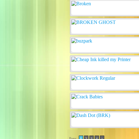
Page:
1
2
3
4
>