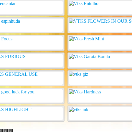
2
3
>