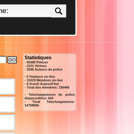
Statistiques
- 50380 Polices
- 2101 Vitrines
-
3246
Auteurs de police
- 0 Visiteurs on-line
- 31019 Membres on-line
-
0
Inscrit Aujourd'hui
- Total des membres:
156466
- Telechargements de police
d\aujourd\hui:
434
- Total Telechargements:
14708066