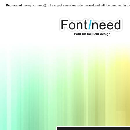
Deprecated
: mysql_connect(): The mysql extension is deprecated and will be removed in th
Pour un meilleur design