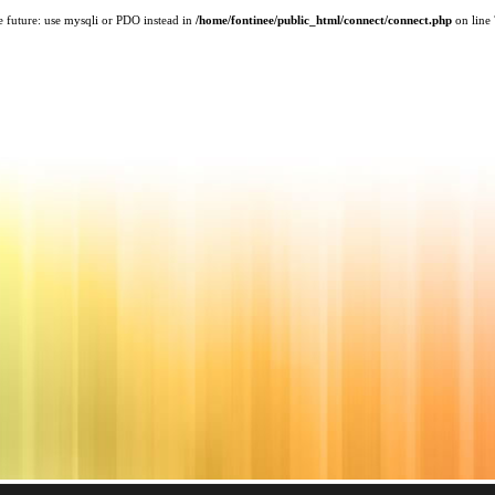
e future: use mysqli or PDO instead in
/home/fontinee/public_html/connect/connect.php
on line