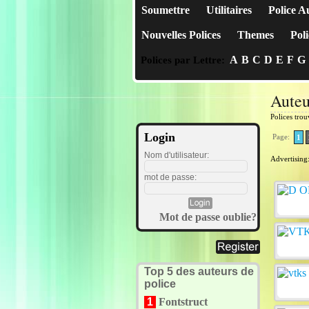
Soumettre
Utilitaires
Police A
Nouvelles Polices
Themes
Poli
A
B
C
D
E
F
G
Polices par Lettre:
Aute
Polices tro
Login
Page:
1
Nom d'utilisateur:
Advertising
mot de passe:
Mot de passe oublie?
Top 5 des auteurs de
police
1
Fontstruct