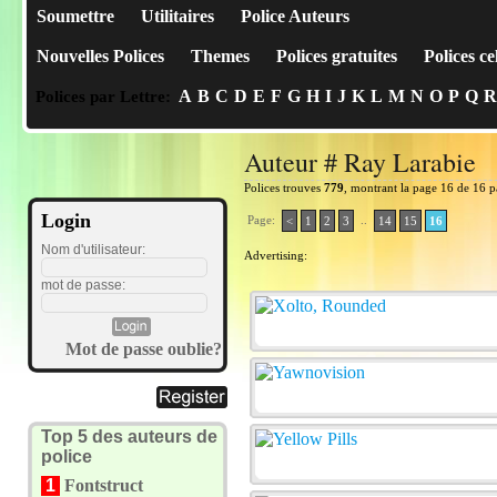
Soumettre
Utilitaires
Police Auteurs
Nouvelles Polices
Themes
Polices gratuites
Polices ce
A
B
C
D
E
F
G
H
I
J
K
L
M
N
O
P
Q
R
Polices par Lettre:
Auteur # Ray Larabie
Polices trouves
779
, montrant la page 16 de 16 p
Login
Page:
..
<
1
2
3
14
15
16
Nom d'utilisateur:
Advertising:
mot de passe:
Mot de passe oublie?
Top 5 des auteurs de
police
1
Fontstruct