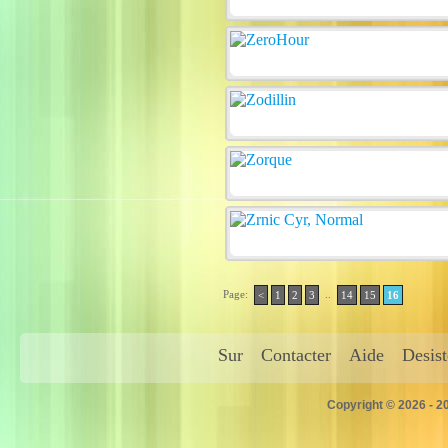
Page:
..
<
1
2
3
14
15
16
Sur
Contacter
Aide
Desis
Copyright © 2026 - 