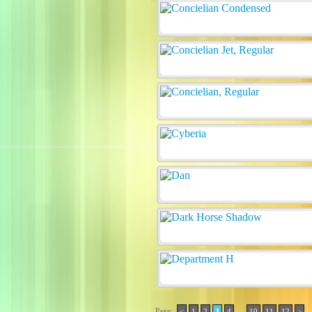
Page:
..
<
1
2
3
4
10
11
12
>