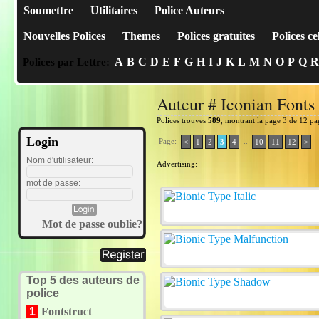
Soumettre
Utilitaires
Police Auteurs
Nouvelles Polices
Themes
Polices gratuites
Polices ce
A
B
C
D
E
F
G
H
I
J
K
L
M
N
O
P
Q
R
Polices par Lettre:
Auteur # Iconian Fonts
Polices trouves
589
, montrant la page 3 de 12 pa
Login
Page:
..
<
1
2
3
4
10
11
12
>
Nom d'utilisateur:
Advertising:
mot de passe:
Mot de passe oublie?
Top 5 des auteurs de
police
1
Fontstruct