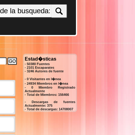
Estad�sticas
- 50380 Fuentes
- 2101 Escaparates
-
3246
Autores de fuente
- 0 Visitantes en l�nea
- 24934 Miembros en l�nea
-
0
Miembro Registrado
Actualmente
- Total de Miembros:
156466
- Descargas de fuentes
Actualmente:
375
- Total de descargas:
14708007