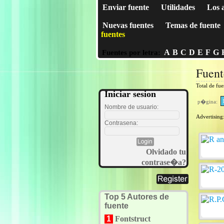
Enviar fuente
Utilidades
Los 
Nuevas fuentes
Temas de fuente
fuentes
A
B
C
D
E
F
G
Fuentes por letra:
Fuent
Total de fu
Iniciar sesion
p�gina:
Nombre de usuario:
Advertising
Contrasena:
Olvidado tu
contrase�a?
Top 5 Autores de
fuente
1
Fontstruct