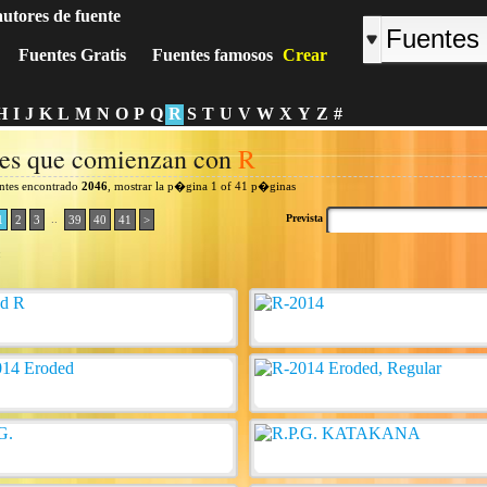
autores de fuente
Fuentes Gratis
Fuentes famosos
Crear
H
I
J
K
L
M
N
O
P
Q
R
S
T
U
V
W
X
Y
Z
#
es que comienzan con
R
entes encontrado
2046
, mostrar la p�gina 1 of 41 p�ginas
..
Prevista
1
2
3
39
40
41
>
: