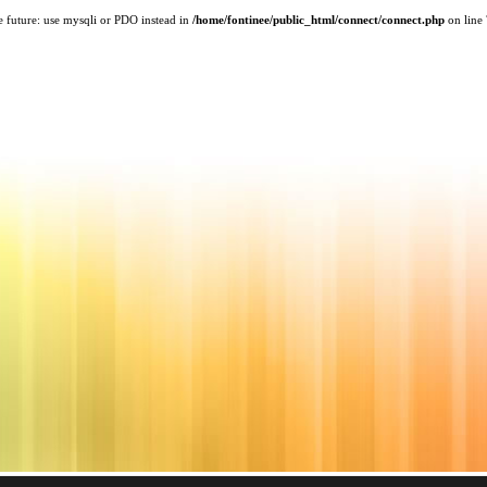
e future: use mysqli or PDO instead in
/home/fontinee/public_html/connect/connect.php
on line