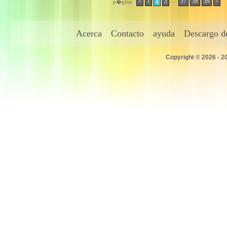
..
<
1
2
3
37
38
39
>
p�gina:
Acerca
Contacto
ayuda
Descargo de
Copyright © 2026 - 