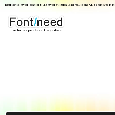
Deprecated
: mysql_connect(): The mysql extension is deprecated and will be removed in th
Las fuentes para tener el mejor diseno