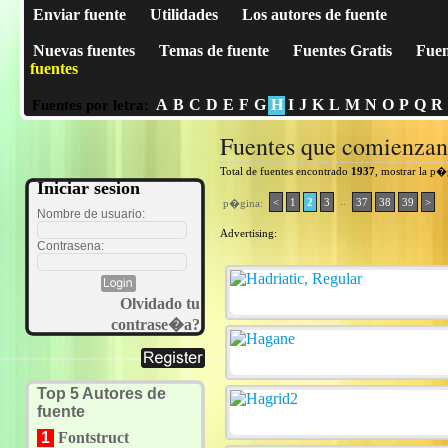
Enviar fuente
Utilidades
Los autores de fuente
Nuevas fuentes
Temas de fuente
Fuentes Gratis
Fuen
fuentes
A
B
C
D
E
F
G
H
I
J
K
L
M
N
O
P
Q
R
Fuentes por letra:
Fuentes que comienza
Total de fuentes encontrado
1937
, mostrar la p
Iniciar sesion
..
<
1
2
3
37
38
39
>
p�gina:
Nombre de usuario:
Advertising:
Contrasena:
Olvidado tu
contrase�a?
Top 5 Autores de
fuente
1
Fontstruct