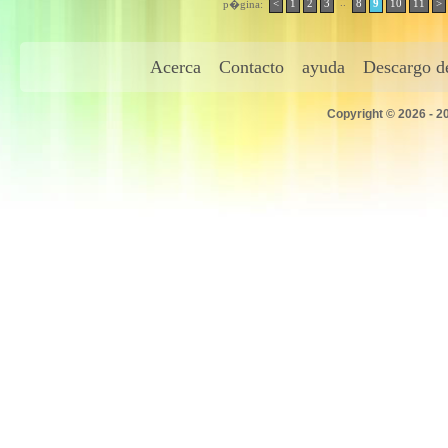
..
<
1
2
3
8
9
10
11
>
p�gina:
Acerca
Contacto
ayuda
Descargo de
Copyright © 2026 - 