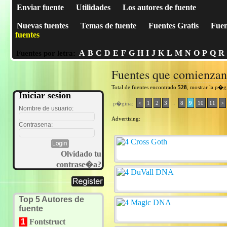
Enviar fuente
Utilidades
Los autores de fuente
Nuevas fuentes
Temas de fuente
Fuentes Gratis
Fuen
fuentes
A
B
C
D
E
F
G
H
I
J
K
L
M
N
O
P
Q
R
Fuentes por letra:
Fuentes que comienza
Total de fuentes encontrado
528
, mostrar la p�
Iniciar sesion
..
<
1
2
3
8
9
10
11
>
p�gina:
Nombre de usuario:
Advertising:
Contrasena:
Olvidado tu
contrase�a?
Top 5 Autores de
fuente
1
Fontstruct