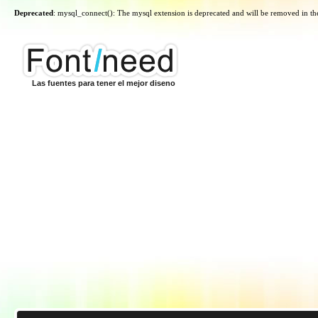
Deprecated
: mysql_connect(): The mysql extension is deprecated and will be removed in th
Las fuentes para tener el mejor diseno