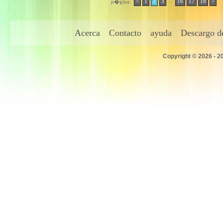
..
<
1
2
3
16
17
18
>
p�gina:
Acerca
Contacto
ayuda
Descargo de
Copyright © 2026 - 