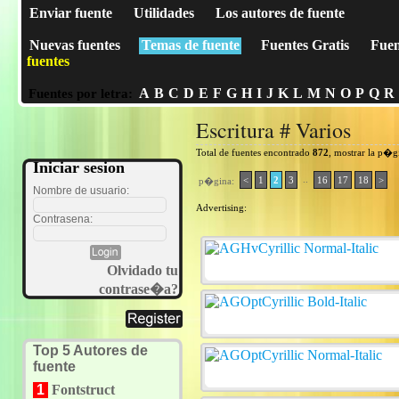
Enviar fuente
Utilidades
Los autores de fuente
Nuevas fuentes
Temas de fuente
Fuentes Gratis
Fuen
fuentes
A
B
C
D
E
F
G
H
I
J
K
L
M
N
O
P
Q
R
Fuentes por letra:
Escritura # Varios
Total de fuentes encontrado
872
, mostrar la p�
Iniciar sesion
..
<
1
2
3
16
17
18
>
p�gina:
Nombre de usuario:
Advertising:
Contrasena:
Olvidado tu
contrase�a?
Top 5 Autores de
fuente
1
Fontstruct