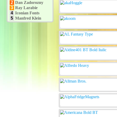
2
Dan Zadorozny
3
Ray Larabie
4
Iconian Fonts
5
Manfred Klein