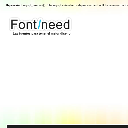
Deprecated
: mysql_connect(): The mysql extension is deprecated and will be removed in th
Las fuentes para tener el mejor diseno