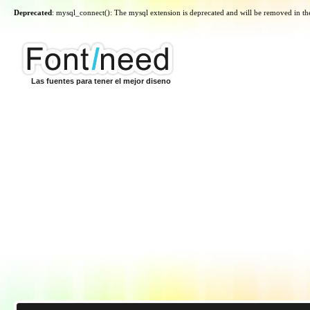
Deprecated
: mysql_connect(): The mysql extension is deprecated and will be removed in th
Las fuentes para tener el mejor diseno