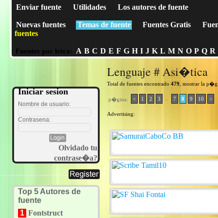
Enviar fuente
Utilidades
Los autores de fuente
Nuevas fuentes
Temas de fuente
Fuentes Gratis
Fuen
fuentes
A
B
C
D
E
F
G
H
I
J
K
L
M
N
O
P
Q
R
Fuentes por letra:
Lenguaje # Asi�tica
Total de fuentes encontrado
479
, mostrar la p�
Iniciar sesion
..
<
1
2
3
7
8
9
10
>
p�gina:
Nombre de usuario:
Advertising:
Contrasena:
Olvidado tu
contrase�a?
Top 5 Autores de
fuente
1
Fontstruct