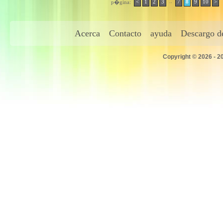
..
<
1
2
3
7
8
9
10
>
p�gina:
Acerca
Contacto
ayuda
Descargo de
Copyright © 2026 - 