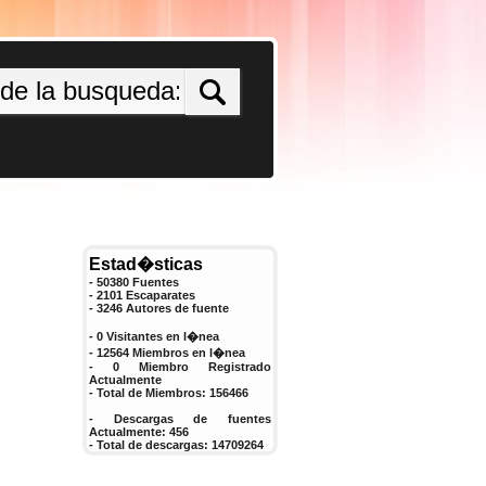
Estad�sticas
- 50380 Fuentes
- 2101 Escaparates
-
3246
Autores de fuente
- 0 Visitantes en l�nea
- 12564 Miembros en l�nea
-
0
Miembro Registrado
Actualmente
- Total de Miembros:
156466
- Descargas de fuentes
Actualmente:
456
- Total de descargas:
14709264