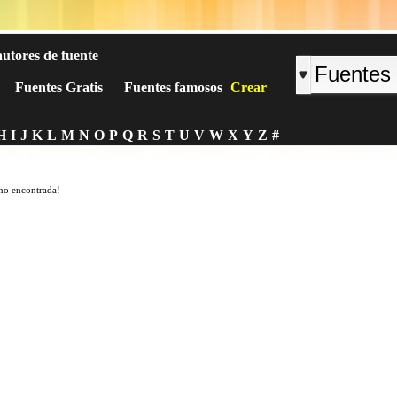
autores de fuente
Fuentes Gratis
Fuentes famosos
Crear
H
I
J
K
L
M
N
O
P
Q
R
S
T
U
V
W
X
Y
Z
#
no encontrada!