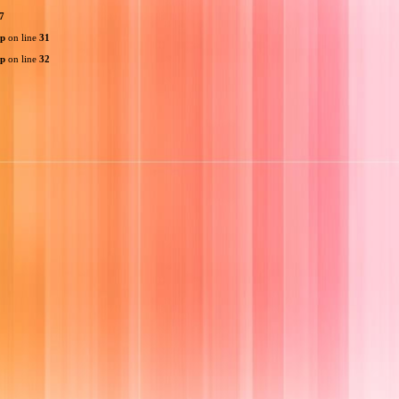
7
hp
on line
31
hp
on line
32