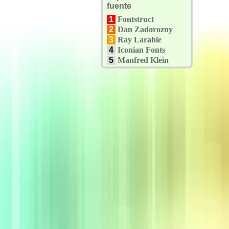
fuente
1
Fontstruct
2
Dan Zadorozny
3
Ray Larabie
4
Iconian Fonts
5
Manfred Klein