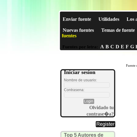
Enviar fuente
Utilidades
Los 
Nuevas fuentes
Temas de fuente
fuentes
A
B
C
D
E
F
G
Fuentes por letra:
Fuente 
Iniciar sesion
Nombre de usuario:
Contrasena:
Olvidado tu
contrase�a?
Top 5 Autores de