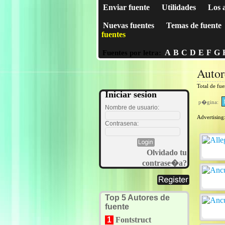
Enviar fuente
Utilidades
Los 
Nuevas fuentes
Temas de fuente
fuentes
A
B
C
D
E
F
G
Fuentes por letra:
Autor
Total de fu
Iniciar sesion
p�gina:
Nombre de usuario:
Advertising
Contrasena:
Olvidado tu
contrase�a?
Top 5 Autores de
fuente
1
Fontstruct