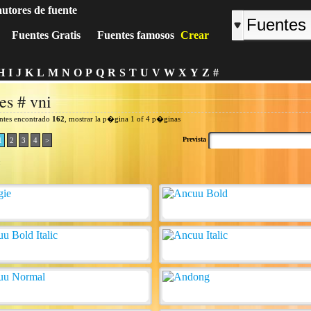
autores de fuente
Fuentes Gratis
Fuentes famosos
Crear
H
I
J
K
L
M
N
O
P
Q
R
S
T
U
V
W
X
Y
Z
#
es # vni
entes encontrado
162
, mostrar la p�gina 1 of 4 p�ginas
Prevista
1
2
3
4
>
: