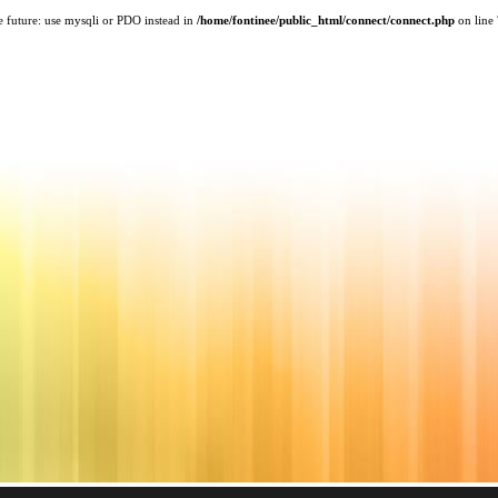
e future: use mysqli or PDO instead in
/home/fontinee/public_html/connect/connect.php
on line