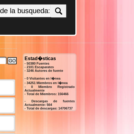
Estad�sticas
- 50380 Fuentes
- 2101 Escaparates
-
3246
Autores de fuente
- 0 Visitantes en l�nea
- 34251 Miembros en l�nea
-
0
Miembro Registrado
Actualmente
- Total de Miembros:
156466
- Descargas de fuentes
Actualmente:
564
- Total de descargas:
14706737