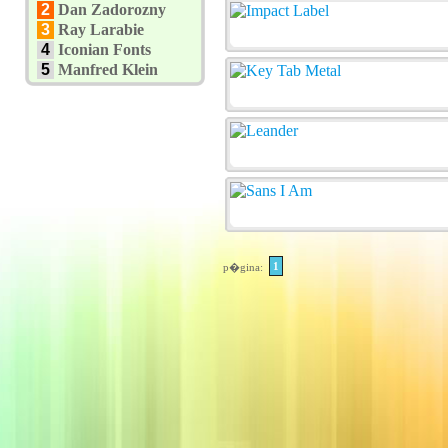
2
Dan Zadorozny
3
Ray Larabie
4
Iconian Fonts
5
Manfred Klein
1
p�gina: