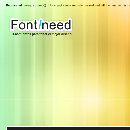
Deprecated
: mysql_connect(): The mysql extension is deprecated and will be removed in th
Las fuentes para tener el mejor diseno