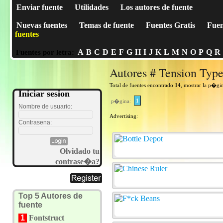
Enviar fuente
Utilidades
Los autores de fuente
Nuevas fuentes
Temas de fuente
Fuentes Gratis
Fuen
fuentes
A
B
C
D
E
F
G
H
I
J
K
L
M
N
O
P
Q
R
Fuentes por letra:
Autores # Tension Typ
Total de fuentes encontrado
14
, mostrar la p�gi
Iniciar sesion
1
p�gina:
Nombre de usuario:
Advertising:
Contrasena:
Olvidado tu
contrase�a?
Top 5 Autores de
fuente
1
Fontstruct