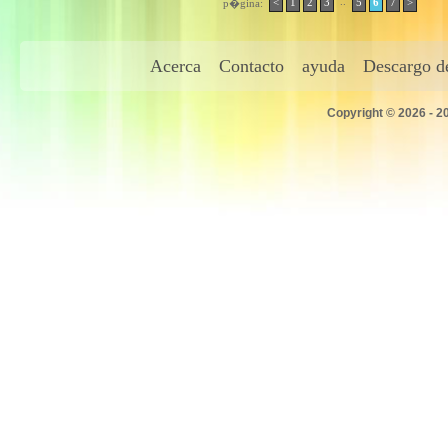
..
<
1
2
3
5
6
7
>
p�gina:
Acerca
Contacto
ayuda
Descargo de
Copyright © 2026 - 