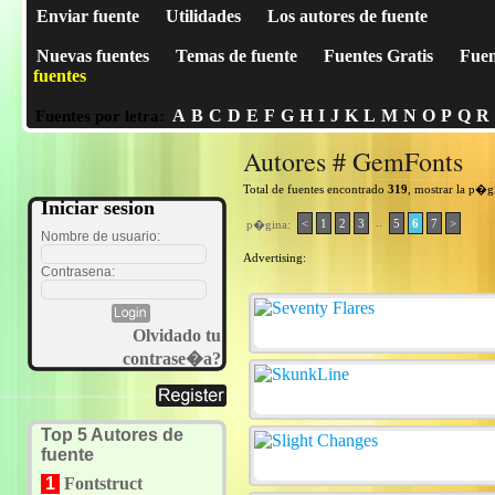
Enviar fuente
Utilidades
Los autores de fuente
Nuevas fuentes
Temas de fuente
Fuentes Gratis
Fuen
fuentes
A
B
C
D
E
F
G
H
I
J
K
L
M
N
O
P
Q
R
Fuentes por letra:
Autores # GemFonts
Total de fuentes encontrado
319
, mostrar la p�g
Iniciar sesion
..
<
1
2
3
5
6
7
>
p�gina:
Nombre de usuario:
Advertising:
Contrasena:
Olvidado tu
contrase�a?
Top 5 Autores de
fuente
1
Fontstruct