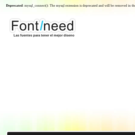
Deprecated
: mysql_connect(): The mysql extension is deprecated and will be removed in th
Las fuentes para tener el mejor diseno