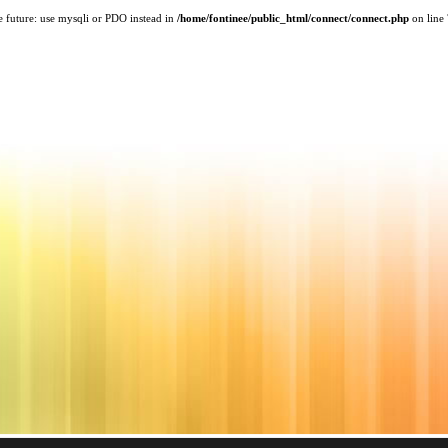
e future: use mysqli or PDO instead in
/home/fontinee/public_html/connect/connect.php
on line