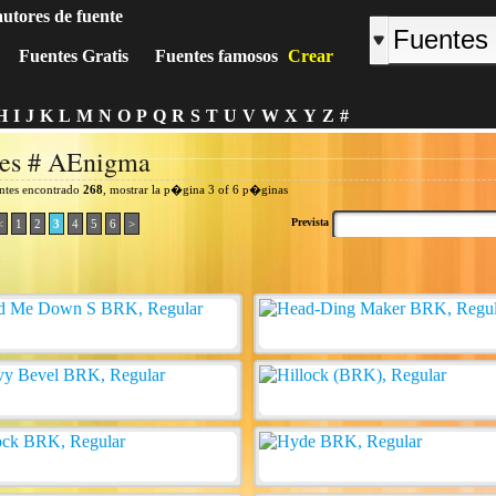
autores de fuente
Fuentes Gratis
Fuentes famosos
Crear
H
I
J
K
L
M
N
O
P
Q
R
S
T
U
V
W
X
Y
Z
#
res # AEnigma
entes encontrado
268
, mostrar la p�gina 3 of 6 p�ginas
Prevista
<
1
2
3
4
5
6
>
: