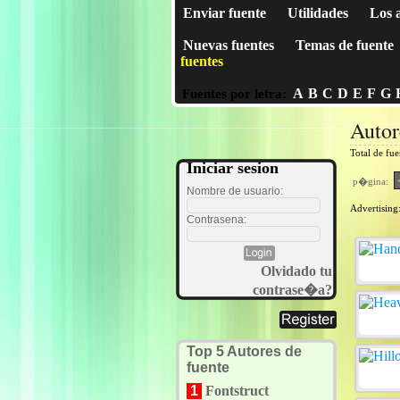
Enviar fuente
Utilidades
Los 
Nuevas fuentes
Temas de fuente
fuentes
A
B
C
D
E
F
G
Fuentes por letra:
Auto
Total de fu
Iniciar sesion
p�gina:
Nombre de usuario:
Advertising
Contrasena:
Olvidado tu
contrase�a?
Top 5 Autores de
fuente
1
Fontstruct