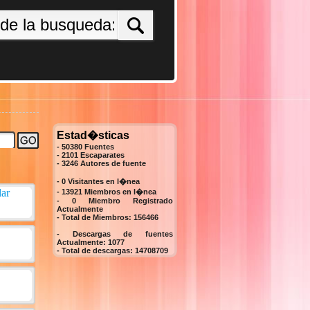
Estad�sticas
- 50380 Fuentes
- 2101 Escaparates
-
3246
Autores de fuente
- 0 Visitantes en l�nea
- 13921 Miembros en l�nea
-
0
Miembro Registrado
Actualmente
- Total de Miembros:
156466
- Descargas de fuentes
Actualmente:
1077
- Total de descargas:
14708709