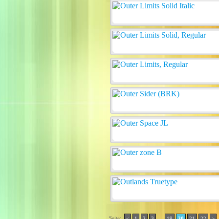
Seite:
..
<
1
2
3
19
20
21
22
>