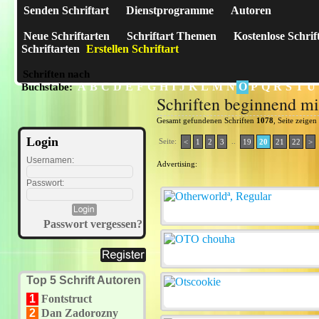
Senden Schriftart
Dienstprogramme
Autoren
Neue Schriftarten
Schriftart Themen
Kostenlose Schrif
Schriftarten
Erstellen Schriftart
Schriften nach
A
B
C
D
E
F
G
H
I
J
K
L
M
N
O
P
Q
R
S
T
U
Buchstabe:
Schriften beginnend m
Gesamt gefundenen Schriften
1078
, Seite zeigen
Login
Seite:
..
<
1
2
3
19
20
21
22
>
Usernamen:
Advertising:
Passwort:
Passwort vergessen?
Top 5 Schrift Autoren
1
Fontstruct
2
Dan Zadorozny