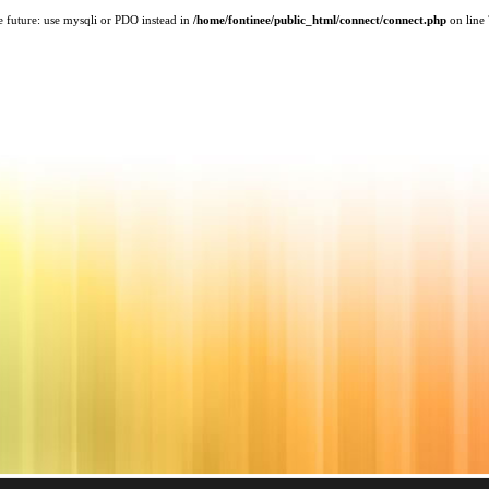
e future: use mysqli or PDO instead in
/home/fontinee/public_html/connect/connect.php
on line