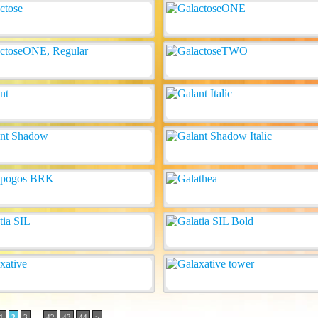
..
1
2
3
42
43
44
>