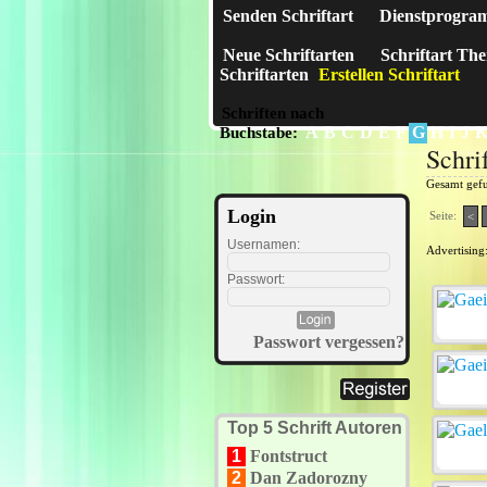
Senden Schriftart
Dienstprogra
Neue Schriftarten
Schriftart Th
Schriftarten
Erstellen Schriftart
Schriften nach
A
B
C
D
E
F
G
H
I
J
Buchstabe:
Schri
Gesamt gef
Login
Seite:
<
Usernamen:
Advertising
Passwort:
Passwort vergessen?
Top 5 Schrift Autoren
1
Fontstruct
2
Dan Zadorozny