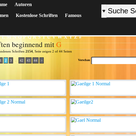
mme
Autoren
emen
Kostenlose Schriften
Famous
K
L
M
N
O
P
Q
R
S
T
U
V
W
X
Y
Z
#
ften beginnend mit
G
undenen Schriften
2154
, Seite zeigen 2 of 44 Seiten
..
Vorschau
1
2
3
42
43
44
>
: