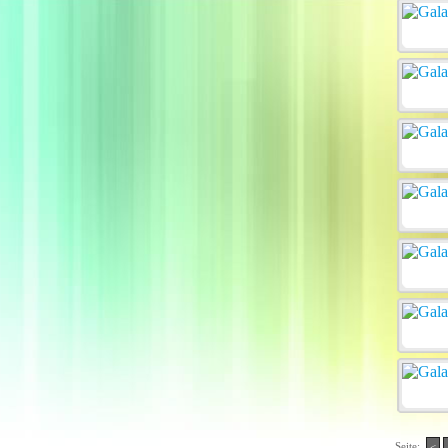
Seite:
<