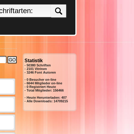
Statistik
- 50380 Schriften
- 2101 Vitrinen
-
3246
Font Autoren
- 0 Besucher on-line
- 6644 Mitglieder on-line
-
0
Registriert Heute
- Total Mitglieder:
156466
- Heute Herunterladen:
407
- Alle Downloads:
14709215