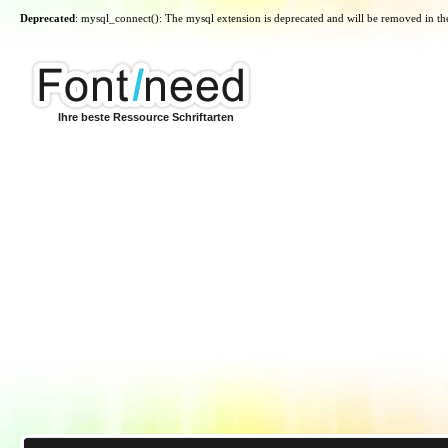
Deprecated
: mysql_connect(): The mysql extension is deprecated and will be removed in th
Ihre beste Ressource Schriftarten