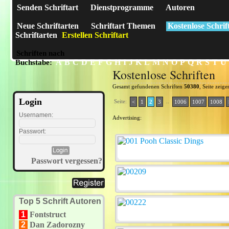
Senden Schriftart
Dienstprogramme
Autoren
Neue Schriftarten
Schriftart Themen
Kostenlose Schrif
Schriftarten
Erstellen Schriftart
Schriften nach
A
B
C
D
E
F
G
H
I
J
K
L
M
N
O
P
Q
R
S
T
U
Buchstabe:
Kostenlose Schriften
Gesamt gefundenen Schriften
50380
, Seite zeig
Login
Seite:
..
<
1
2
3
1006
1007
1008
Usernamen:
Advertising:
Passwort:
Passwort vergessen?
Top 5 Schrift Autoren
1
Fontstruct
2
Dan Zadorozny