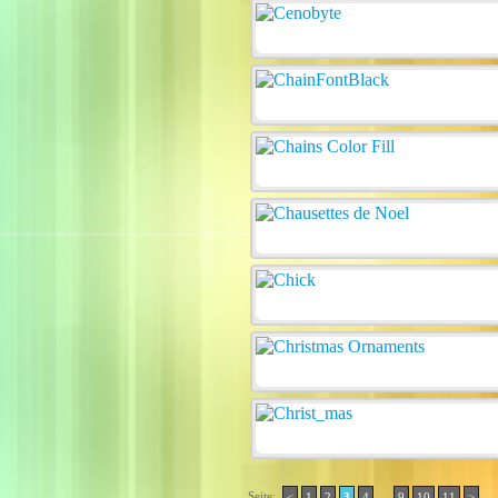
Seite:
..
<
1
2
3
4
9
10
11
>