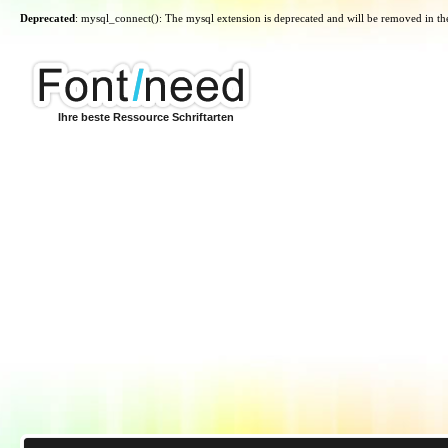
Deprecated
: mysql_connect(): The mysql extension is deprecated and will be removed in th
Ihre beste Ressource Schriftarten