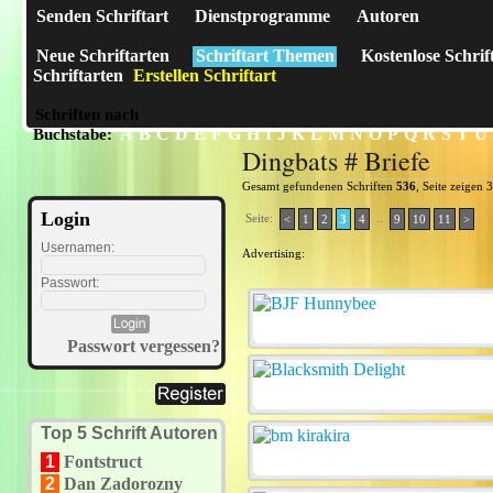
Senden Schriftart
Dienstprogramme
Autoren
Neue Schriftarten
Schriftart Themen
Kostenlose Schrif
Schriftarten
Erstellen Schriftart
Schriften nach
A
B
C
D
E
F
G
H
I
J
K
L
M
N
O
P
Q
R
S
T
U
Buchstabe:
Dingbats # Briefe
Gesamt gefundenen Schriften
536
, Seite zeigen 
Login
Seite:
..
<
1
2
3
4
9
10
11
>
Usernamen:
Advertising:
Passwort:
Passwort vergessen?
Top 5 Schrift Autoren
1
Fontstruct
2
Dan Zadorozny