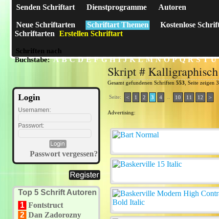
Senden Schriftart
Dienstprogramme
Autoren
Neue Schriftarten
Schriftart Themen
Kostenlose Schrif
Schriftarten
Erstellen Schriftart
Schriften nach
A
B
C
D
E
F
G
H
I
J
K
L
M
N
O
P
Q
R
S
T
U
Buchstabe:
Skript # Kalligraphisch
Gesamt gefundenen Schriften
553
, Seite zeigen 
Login
Seite:
..
<
1
2
3
4
10
11
12
>
Usernamen:
Advertising:
Passwort:
Passwort vergessen?
Top 5 Schrift Autoren
1
Fontstruct
2
Dan Zadorozny