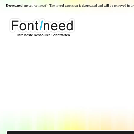
Deprecated
: mysql_connect(): The mysql extension is deprecated and will be removed in th
Ihre beste Ressource Schriftarten