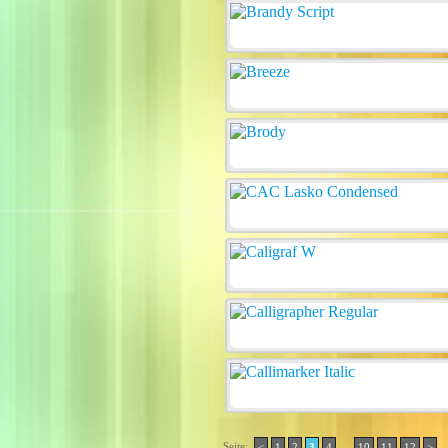
Seite:
..
<
1
2
3
4
10
11
12
>