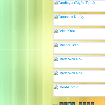
Seite:
..
<
1
2
3
6
7
8
>