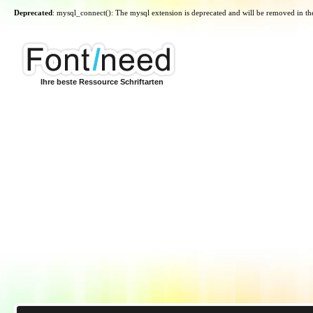
Deprecated
: mysql_connect(): The mysql extension is deprecated and will be removed in th
Ihre beste Ressource Schriftarten