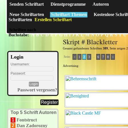
Senden Schriftart
Dienstprogramme
Autoren
Neue Schriftarten
Schriftart Themen
Kostenlose Schrif
Schriftarten
Erstellen Schriftart
Schriften nach
A
B
C
D
E
F
G
H
I
J
K
L
M
N
O
P
Q
R
S
T
U
Buchstabe:
Skript # Blackletter
Gesamt gefundenen Schriften
389
, Seite zeigen 
Login
Seite:
..
<
1
2
3
6
7
8
>
Usernamen:
Advertising:
Passwort:
Passwort vergessen?
Top 5 Schrift Autoren
1
Fontstruct
2
Dan Zadorozny