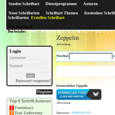
Senden Schriftart
Dienstprogramme
Autoren
Neue Schriftarten
Schriftart Themen
Kostenlose Schrif
Schriftarten
Erstellen Schriftart
Schriften nach
A
B
C
D
E
F
G
H
I
J
K
L
M
N
O
P
Q
R
S
T
U
Buchstabe:
Zeppelin
Advertising:
Login
Vorschau
s
Usernamen:
Passwort:
Passwort vergessen?
herunterladen Zeppelin
Top 5 Schrift Autoren
Advertising:
1
Fontstruct
2
Dan Zadorozny
Dateiname :
ZEPPELIN.TTF