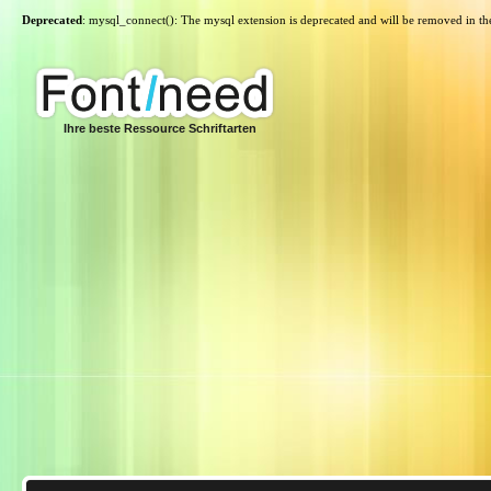
Deprecated
: mysql_connect(): The mysql extension is deprecated and will be removed in th
Ihre beste Ressource Schriftarten